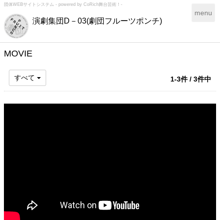
団体WEBサイトシステム - powered by
CoRich舞台芸術！-
T
menu
演劇集団D－03(劇団フルーツポンチ)
o
g
g
l
MOVIE
e
n
すべて
1-3件 / 3件中
a
v
i
g
a
t
i
o
n