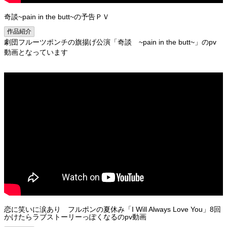
奇談~pain in the butt~の予告ＰＶ
作品紹介
劇団フルーツポンチの旗揚げ公演「奇談 ~pain in the butt~」のpv
動画となっています
恋に笑いに涙あり フルポンの夏休み「I Will Always Love You」8回
かけたらラブストーリーっぽくなるのpv動画